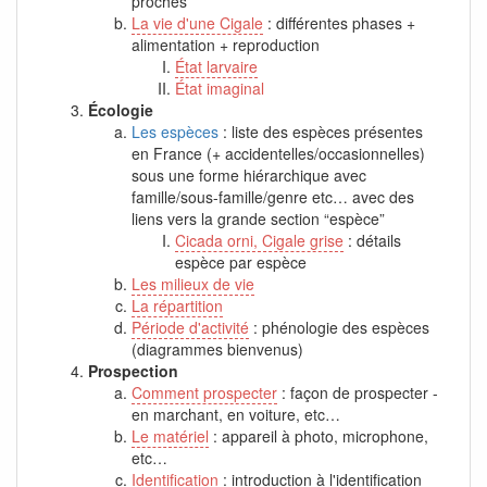
proches
La vie d'une Cigale
: différentes phases +
alimentation + reproduction
État larvaire
État imaginal
Écologie
Les espèces
: liste des espèces présentes
en France (+ accidentelles/occasionnelles)
sous une forme hiérarchique avec
famille/sous-famille/genre etc… avec des
liens vers la grande section “espèce”
Cicada orni, Cigale grise
: détails
espèce par espèce
Les milieux de vie
La répartition
Période d'activité
: phénologie des espèces
(diagrammes bienvenus)
Prospection
Comment prospecter
: façon de prospecter -
en marchant, en voiture, etc…
Le matériel
: appareil à photo, microphone,
etc…
Identification
: introduction à l'identification