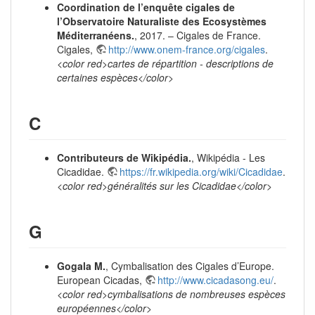
Coordination de l’enquête cigales de
l’Observatoire Naturaliste des Ecosystèmes
Méditerranéens.
, 2017. – Cigales de France.
Cigales,
http://www.onem-france.org/cigales
.
<color red>cartes de répartition - descriptions de
certaines espèces</color>
C
Contributeurs de Wikipédia.
, Wikipédia - Les
Cicadidae.
https://fr.wikipedia.org/wiki/Cicadidae
.
<color red>généralités sur les Cicadidae</color>
G
Gogala M.
, Cymbalisation des Cigales d’Europe.
European Cicadas,
http://www.cicadasong.eu/
.
<color red>cymbalisations de nombreuses espèces
européennes</color>