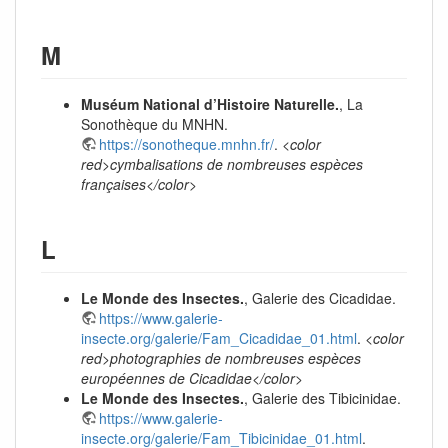
M
Muséum National d’Histoire Naturelle.
, La
Sonothèque du MNHN.
https://sonotheque.mnhn.fr/
.
<color
red>cymbalisations de nombreuses espèces
françaises</color>
L
Le Monde des Insectes.
, Galerie des Cicadidae.
https://www.galerie-
insecte.org/galerie/Fam_Cicadidae_01.html
.
<color
red>photographies de nombreuses espèces
européennes de Cicadidae</color>
Le Monde des Insectes.
, Galerie des Tibicinidae.
https://www.galerie-
insecte.org/galerie/Fam_Tibicinidae_01.html
.