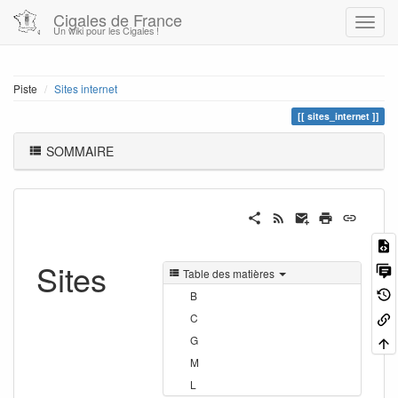
Cigales de France
Un wiki pour les Cigales !
Piste
Sites internet
sites_internet
SOMMAIRE
Sites
Table des matières
B
C
G
M
L