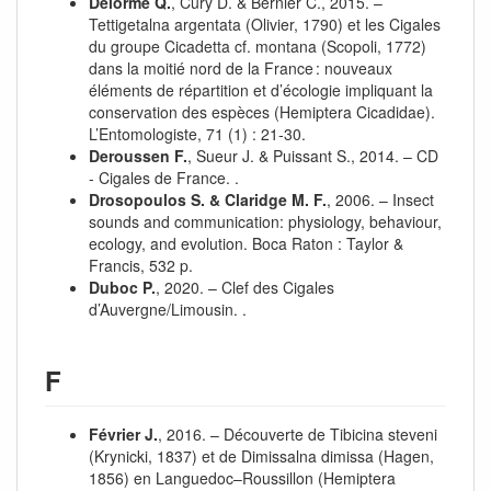
Delorme Q.
, Cury D. & Bernier C., 2015. –
Tettigetalna argentata (Olivier, 1790) et les Cigales
du groupe Cicadetta cf. montana (Scopoli, 1772)
dans la moitié nord de la France : nouveaux
éléments de répartition et d’écologie impliquant la
conservation des espèces (Hemiptera Cicadidae).
L’Entomologiste, 71 (1) : 21‑30.
Deroussen F.
, Sueur J. & Puissant S., 2014. – CD
- Cigales de France. .
Drosopoulos S. & Claridge M. F.
, 2006. – Insect
sounds and communication: physiology, behaviour,
ecology, and evolution. Boca Raton : Taylor &
Francis, 532 p.
Duboc P.
, 2020. – Clef des Cigales
d’Auvergne/Limousin. .
F
Février J.
, 2016. – Découverte de Tibicina steveni
(Krynicki, 1837) et de Dimissalna dimissa (Hagen,
1856) en Languedoc–Roussillon (Hemiptera