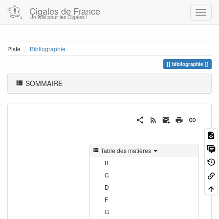
Cigales de France
Un wiki pour les Cigales !
Piste
Bibliographie
bibliographie
SOMMAIRE
Table des matières
B
C
D
F
G