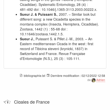
Cicadidae). Systematic Entomology, 28 (4) :
481‑492 doi : 10.1046/j.1365-3113.2003.00222.x.
Sueur J. & Puissant S.
, 2007. – Similar look but
different song: a new Cicadetta species in the
montana complex (Insecta, Hemiptera, Cicadidae).
Zootaxa, 1442 (1) : 55‑68 doi :
10.11646/zootaxa.1442.1.5.
Sueur J.
, Puissant S. & Pillet J.-M., 2003. – An
Eastern mediterranean Cicada in the west : first
record of Tibicina steveni (krynicki, 1837) in
Switzerland and France. Revue Française
d’Entomologie (N.S.), 25 (3) : 105‑111.
bibliographie.txt
Dernière modification :
02/12/2022 12:58
de
Adrien
Cigales de France
Un wiki pour les Cigales !