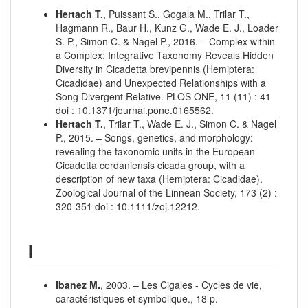
Hertach T.
, Puissant S., Gogala M., Trilar T.,
Hagmann R., Baur H., Kunz G., Wade E. J., Loader
S. P., Simon C. & Nagel P., 2016. – Complex within
a Complex: Integrative Taxonomy Reveals Hidden
Diversity in Cicadetta brevipennis (Hemiptera:
Cicadidae) and Unexpected Relationships with a
Song Divergent Relative. PLOS ONE, 11 (11) : 41
doi : 10.1371/journal.pone.0165562.
Hertach T.
, Trilar T., Wade E. J., Simon C. & Nagel
P., 2015. – Songs, genetics, and morphology:
revealing the taxonomic units in the European
Cicadetta cerdaniensis cicada group, with a
description of new taxa (Hemiptera: Cicadidae).
Zoological Journal of the Linnean Society, 173 (2) :
320‑351 doi : 10.1111/zoj.12212.
I
Ibanez M.
, 2003. – Les Cigales - Cycles de vie,
caractéristiques et symbolique., 18 p.