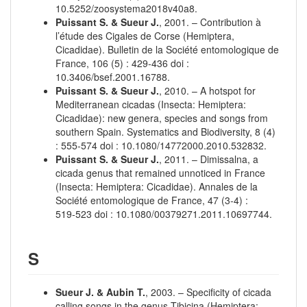
10.5252/zoosystema2018v40a8.
Puissant S. & Sueur J.
, 2001. – Contribution à
l’étude des Cigales de Corse (Hemiptera,
Cicadidae). Bulletin de la Société entomologique de
France, 106 (5) : 429‑436 doi :
10.3406/bsef.2001.16788.
Puissant S. & Sueur J.
, 2010. – A hotspot for
Mediterranean cicadas (Insecta: Hemiptera:
Cicadidae): new genera, species and songs from
southern Spain. Systematics and Biodiversity, 8 (4)
: 555‑574 doi : 10.1080/14772000.2010.532832.
Puissant S. & Sueur J.
, 2011. – Dimissalna, a
cicada genus that remained unnoticed in France
(Insecta: Hemiptera: Cicadidae). Annales de la
Société entomologique de France, 47 (3‑4) :
519‑523 doi : 10.1080/00379271.2011.10697744.
S
Sueur J. & Aubin T.
, 2003. – Specificity of cicada
calling songs in the genus Tibicina (Hemiptera: